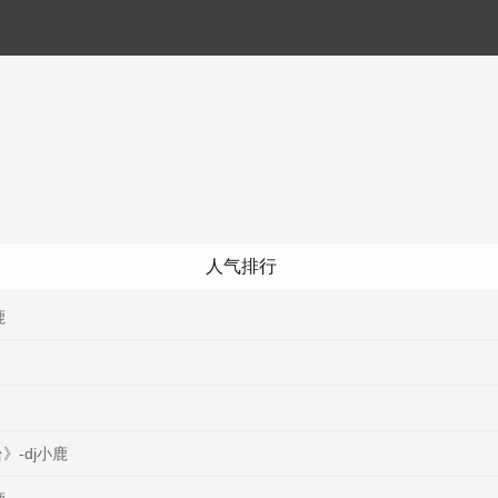
人气排行
鹿
》-dj小鹿