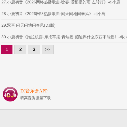
27.小鹿初音《2026网络热播歌曲·咏春·没预报的雨·左转灯》-dj小鹿
28.小鹿初音《2026网络热播歌曲·问天问地问春风》-dj小鹿
29.双喜 问天问地问春风(DJ版)
30.小鹿初音《拖拉机摇·摩托车摇·青蛙摇·蹦迪界什么东西不能摇》-dj
1
2
3
>>
DJ音乐盒APP
听高音质 批量下载