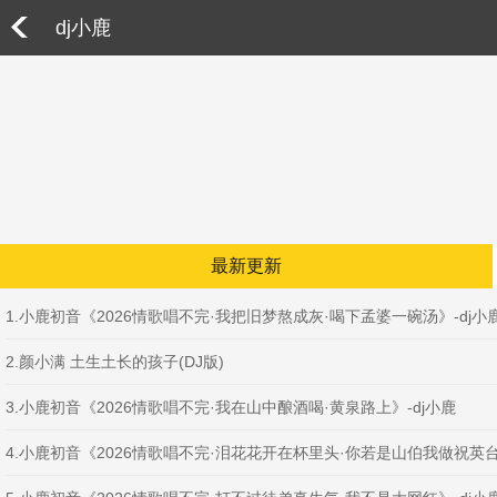
dj小鹿
最新更新
1.小鹿初音《2026情歌唱不完·我把旧梦熬成灰·喝下孟婆一碗汤》-dj小
2.颜小满 土生土长的孩子(DJ版)
3.小鹿初音《2026情歌唱不完·我在山中酿酒喝·黄泉路上》-dj小鹿
4.小鹿初音《2026情歌唱不完·泪花花开在杯里头·你若是山伯我做祝英台