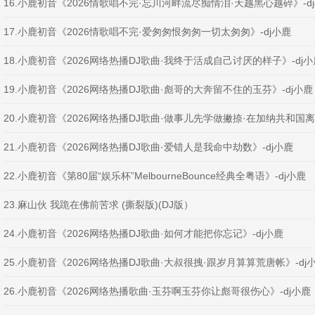
16.小鹿初音《2026情歌唱不完·忘川河畔流尽痴情泪·天越黑心越碎》-d
17.小鹿初音《2026情歌唱不完·爱匆匆恨匆匆一切太匆匆》-dj小鹿
18.小鹿初音《2026网络热播DJ歌曲·我终于活成自己讨厌的样子》-dj小
19.小鹿初音《2026网络热播DJ歌曲·彪哥的大奔留不住的玉芬》-dj小鹿
20.小鹿初音《2026网络热播DJ歌曲·做事儿先学做撇捺·在加纳共和国离
21.小鹿初音《2026网络热播DJ歌曲·爱错人是我命中劫数》-dj小鹿
22.小鹿初音《第80届“娱乐杯”MelbourneBounce经典全粤语》-dj小鹿
23.麻山伙 我跪在佛前苦求 (撕裂版)(DJ版）
24.小鹿初音《2026网络热播DJ歌曲·如何才能把你忘记》-dj小鹿
25.小鹿初音《2026网络热播DJ歌曲·大叔很拽·跟岁月算算荒唐帐》-dj
26.小鹿初音《2026网络热播歌曲·玉芬啊玉芬你让彪哥很伤心》-dj小鹿