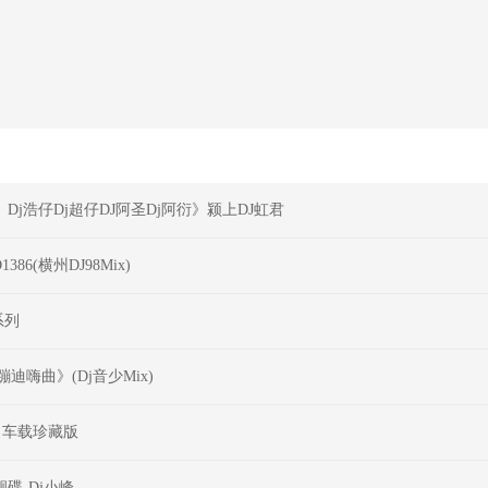
j浩仔Dj超仔DJ阿圣Dj阿衍》颍上DJ虹君
(横州DJ98Mix)
系列
迪嗨曲》(Dj音少Mix)
】车载珍藏版
碟-Dj小峰