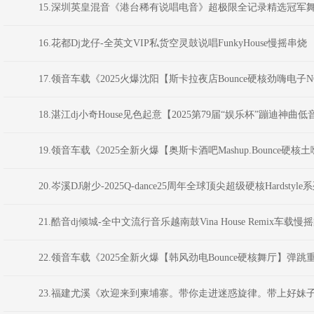
15.深圳英皇混音《港台稀有说唱电音》超极限全记录精选冠军舞曲 D
16.花都Dj龙仔-全英文VIP私货空灵鼓说唱FunkyHouse慢摇串烧
17.领音车载《2025火爆沈阳【斯卡拉夜店Bounce硬核劲嗨电子NO
18.湛江dj小奇House见色起意【2025第79届“娱乐杯”蹦迪神
19.领音车载《2025全新火爆【奥斯卡酒吧Mashup.Bounce硬核土
20.岑溪DJ谢少-2025Q-dance25周年全球顶尖超级硬核Hardstyle
21.酷音dj倾城-全中文流行音乐越南鼓Vina House Remix车载
22.领音车载《2025全新火爆【韩风劲电Bounce硬核舞厅】弹跳重低
23.福建尤溪《欢迎来到柬埔寨。带你走进迷惑旋律。带上好妹子