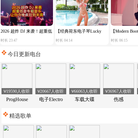
2026 超炸 DJ 来袭！超重低
【经典荷东电子琴Lucky
【Modern Boots
时长 23:47
时长 04:14
时长 06:15
音车载音乐，让你今晚疯狂
star】舒服节奏
Reason You S
到天亮！
今日更新电台
19590人收听
20667人收听
66063人收听
36967人收听
ProgHouse
电子Electro
车载大碟
伤感
精选歌单