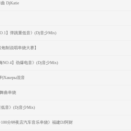
jKatie
.1】弹跳重低音》(Dj音少Mix)
曲低音炮制说唱串烧大赛】
嗨NO.4】劲爆电音》(Dj音少Mix)
系列Хакеры混音
慢摇舞曲串烧
音》(Dj音少Mix)
100分钟夜店汽车音乐串烧》福建DJ阿财