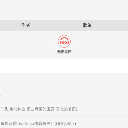
作者
歌单
x
丫头.东北神曲.挖曲麻菜的玉芬.东北的爷们】
新反排TechHouse电音嗨曲》(Dj音少Mix)