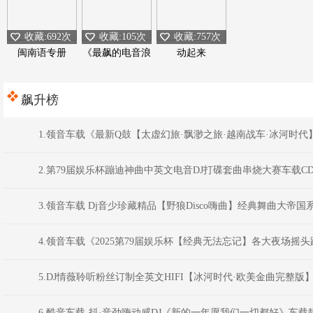
收藏:692次
收藏:105次
收藏:757次
闽南语专册
《最飙的电音浪
动起来
潮》
飙升榜
1.领音车载《最新Q鼓【太虚幻旅·飘渺之旅·越南战车·冰河时代】D
2.第79届娱乐杯蹦迪神曲中英文电音DJ打碟套曲串烧大赛车载CD1386
3.领音车载 Dj音少珍藏精品【野狼Disco嗨曲】经典舞曲大帝国
4.领音车载《2025第79届娱乐杯【经典无法忘记】各大夜场摇头蹦
5.DJ情薇聆听粉丝订制全英文HIFI【冰河时代·欧美金曲完整版
6.酷音车载-抖·音劲嗨动感DJ《新的一年愿我们一切都好》车载靓