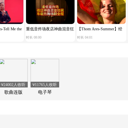
-Tell Me the
重低音炸场夜店神曲混音狂
【Thom Ares-Summer】经
时长 08:00
时长 04:01
aid Goodbye】
飙车载热舞嗨翻全程
典荷东电音
24002人收听
11765人收听
歌曲连版
电子琴