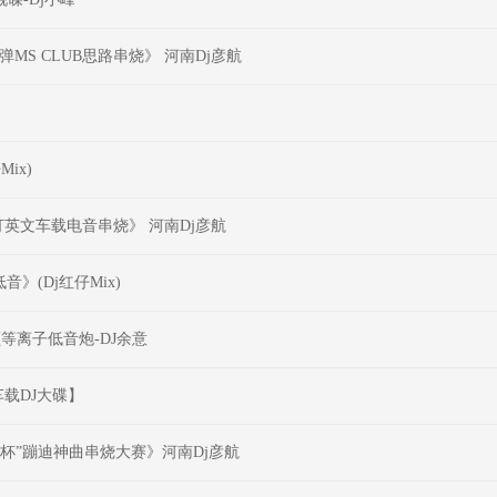
弹MS CLUB思路串烧》 河南Dj彦航
ix)
打英文车载电音串烧》 河南Dj彦航
》(Dj红仔Mix)
频等离子低音炮-DJ余意
载DJ大碟】
娱乐杯”蹦迪神曲串烧大赛》河南Dj彦航