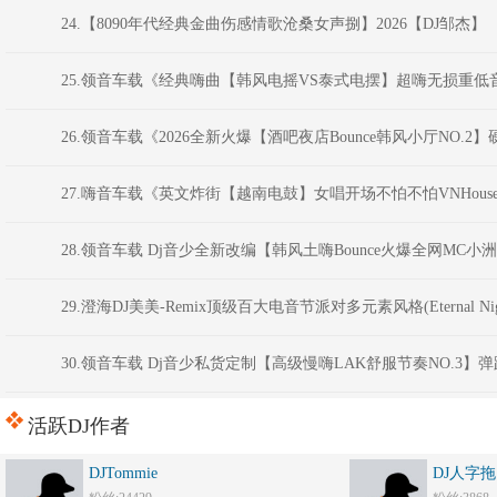
24.【8090年代经典金曲伤感情歌沧桑女声捌】2026【DJ邹杰】
25.领音车载《经典嗨曲【韩风电摇VS泰式电摆】超嗨无损重低音炮
26.领音车载《2026全新火爆【酒吧夜店Bounce韩风小厅NO.2】
27.嗨音车载《英文炸街【越南电鼓】女唱开场不怕不怕VNHous
28.领音车载 Dj音少全新改编【韩风土嗨Bounce火爆全网M
29.澄海DJ美美-Remix顶级百大电音节派对多元素风格(Eternal 
30.领音车载 Dj音少私货定制【高级慢嗨LAK舒服节奏NO.3】
活跃DJ作者
DJTommie
DJ人字拖