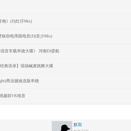
》(Dj红仔Mix)
硬核劲电弹跳电音(Dj音少Mix)
e混音车载串烧大碟》 河南DJ彦航
C小洲经典语录】现场喊麦跳舞大碟
Night)商业蹦迪连版串烧
弹跳越鼓VK电音
默寫