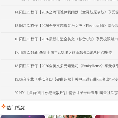
14.阳江DJ权仔【2026全粤语谁伴我闯荡《空灵鼓原乡鼓》享
15.阳江DJ权仔【2026全英文精选音乐女声《Electro劲嗨》
16.阳江DJ权仔【2026最新打造全英文《私货Q鼓》享受极限魅
17.那隆DJ阿新-拳皇十周年vs飘渺之旅＆飘弹Q鼓系列V3串烧
18.阳江DJ权仔【2026全英文多元素迷幻《FunkyHouse》享
19.嗨音车载《重低音DJ【硬曲超然】关中王进行曲·王者出征·
20.HY-【首首催泪·伤感无敌HQ】情歌才子专辑壹集-嗨音社DJ
热门视频