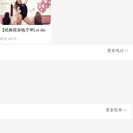
【经典荷东电子琴Let the
时长 04:29
music play】舒服节奏
更多电台>>
更多歌单>>