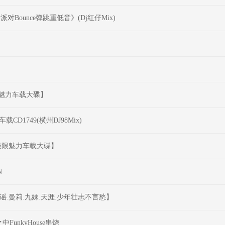
Bounce弹跳重低音》(Dj红仔Mix)
极限魅力车载大碟】
1749(横州DJ98Mix)
享受极限魅力车载大碟】
N
谣.曼莉.九妹.天涯.少年壮志不言愁】
unkyHouse串烧