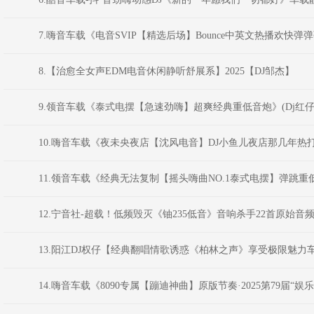
7.嗨音车载《电音SVIP【精选后场】Bounce中英文热播欢快弹弹
8.【治愈全女声EDM电音休闲静听舒展系】2025【DJ邹杰】
9.领音车载《泰式电摆【急速劲嗨】超爽经典重低音炮》(Dj红仔M
10.嗨音车载《夜未央夜店【沈风电音】DJ小鱼儿夜店那几年热
11.领音车载《经典无法复制【摇头嗨曲NO.1泰式电摆】弹跳重低音
12.宁音社-超载！低频毁灭《铀235低音》音响杀手22首原始音
13.阳江DJ权仔【经典翻唱情歌诱惑《柏林之声》享受极限魅力车
14.嗨音车载《8090专属【蹦迪神曲】原版节奏·2025第79届“