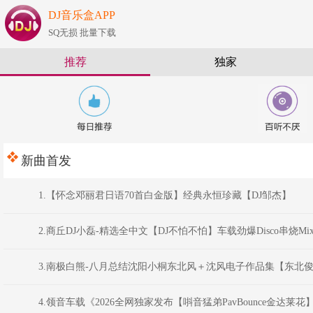
DJ音乐盒APP
SQ无损 批量下载
推荐
独家
新曲首发
1.【怀念邓丽君日语70首白金版】经典永恒珍藏【DJ邹杰】
2.商丘DJ小磊-精选全中文【DJ不怕不怕】车载劲爆Disco串烧Mi
3.南极白熊-八月总结沈阳小桐东北风＋沈风电子作品集【东北俊
4.领音车载《2026全网独家发布【唞音猛弟PavBounce金达莱花】最