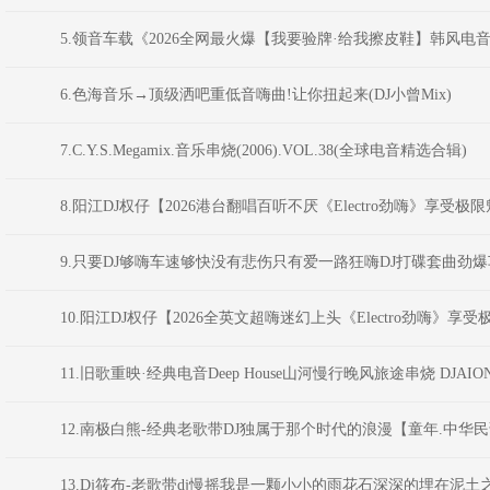
5.领音车载《2026全网最火爆【我要验牌·给我擦皮鞋】韩风电音派对
6.色海音乐→顶级洒吧重低音嗨曲!让你扭起来(DJ小曾Mix)
7.C.Y.S.Megamix.音乐串烧(2006).VOL.38(全球电音精选合辑)
8.阳江DJ权仔【2026港台翻唱百听不厌《Electro劲嗨》享受
9.只要DJ够嗨车速够快没有悲伤只有爱一路狂嗨DJ打碟套曲劲爆车载CD
10.阳江DJ权仔【2026全英文超嗨迷幻上头《Electro劲嗨》
11.旧歌重映·经典电音Deep House山河慢行晚风旅途串烧 DJAIO
12.南极白熊-经典老歌带DJ独属于那个时代的浪漫【童年.中华民
13.Dj筱布-老歌带dj慢摇我是一颗小小的雨花石深深的埋在泥土之中F