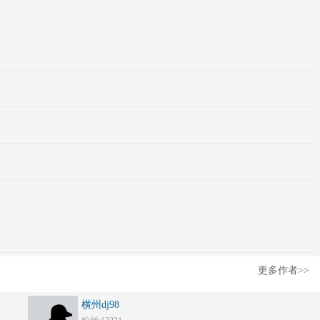
更多作者>>
横州dj98